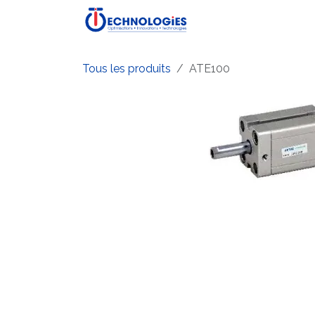
Se rendre au contenu
Accueil
Boutique
P
Tous les produits
ATE100