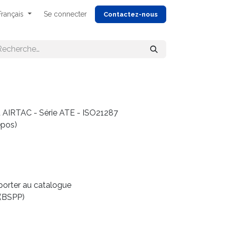
Français
Se connecter
Cont
actez-nous
 AIRTAC - Série ATE - ISO21287
epos)
eporter au catalogue
 (BSPP)