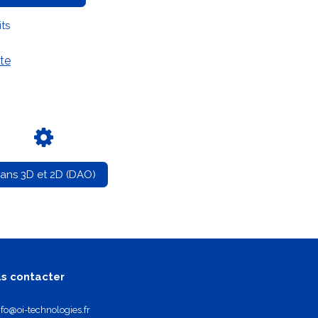
its
te
lans 3D et 2D (DAO)
s contacter
nfo@oi-technologies.fr