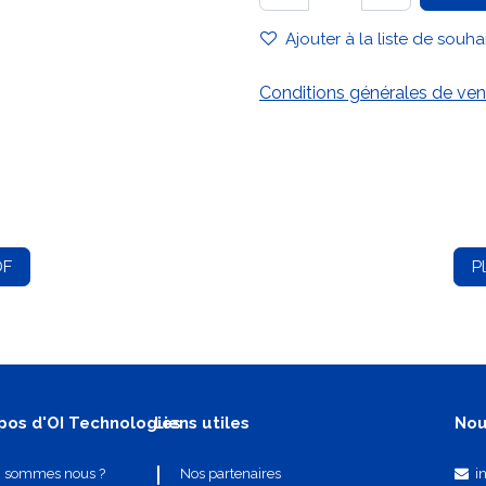
Ajouter à la liste de souha
Conditions générales de ven
DF
P
pos d'OI Technologies
Liens utiles
Nou
i
i sommes nous ?
Nos partenaires