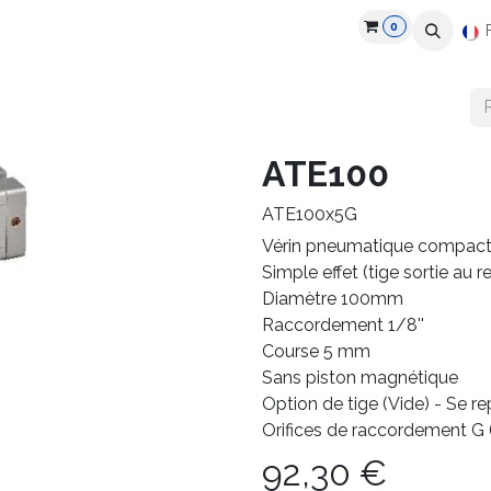
0
roduits
Industries
Partenaires
Recrutement
Ressources
ATE100
ATE100x5G
Vérin pneumatique compact
Simple effet (tige sortie au r
Diamètre 100mm
Raccordement 1/8''
Course 5 mm
Sans piston magnétique
Option de tige (Vide) - Se r
Orifices de raccordement G
92,30
€