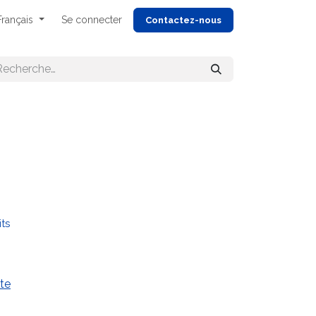
Français
Se connecter
Cont
actez-nous
its
te