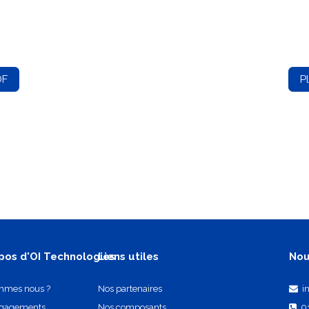
DF
P
pos d'OI Technologies
Liens utiles
Nou
mmes nous ?
Nos partenaires
i
ngagements
Nos composants
0