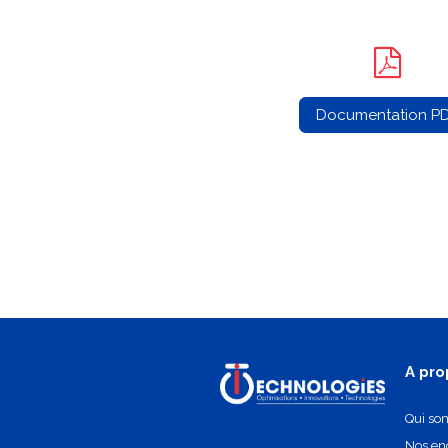
Documentation P
A pro
Qui so
Nos e