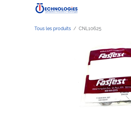
Se rendre au contenu
Accueil
Boutique
P
Tous les produits
CNL10625