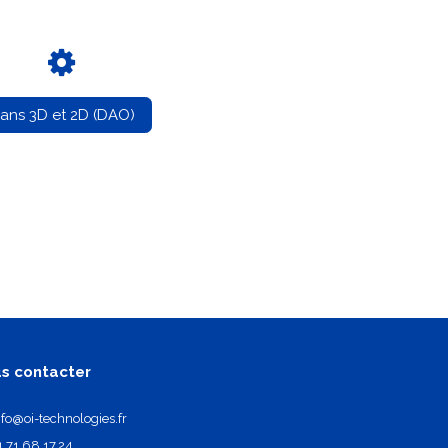
lans 3D et 2D (DAO)
s contacter
nfo@oi-technologies.fr
1.71.68.17.24