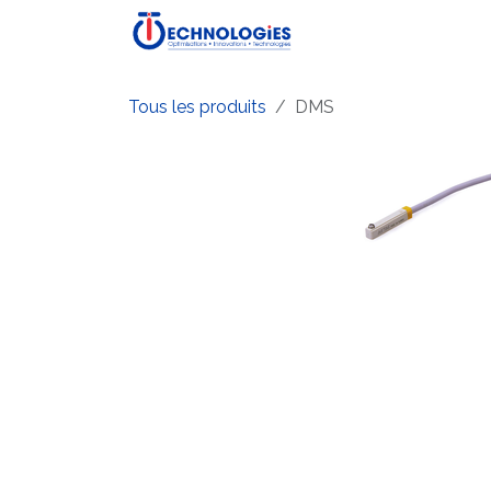
Se rendre au contenu
Accueil
Boutique
P
Tous les produits
DMS