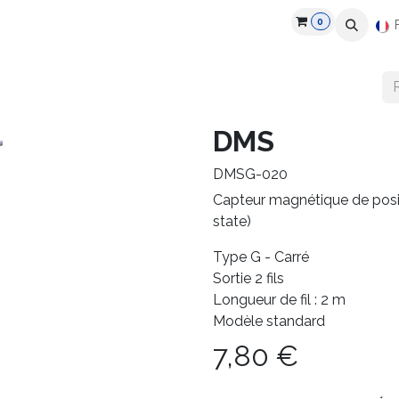
0
roduits
Industries
Partenaires
Recrutement
Ressources
DMS
DMSG-020
Capteur magnétique de posi
state)
Type G - Carré
Sortie 2 fils
Longueur de fil : 2 m
Modèle standard
7,80
€