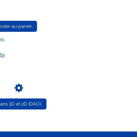
outer au panier
its
te
lans 3D et 2D (DAO)