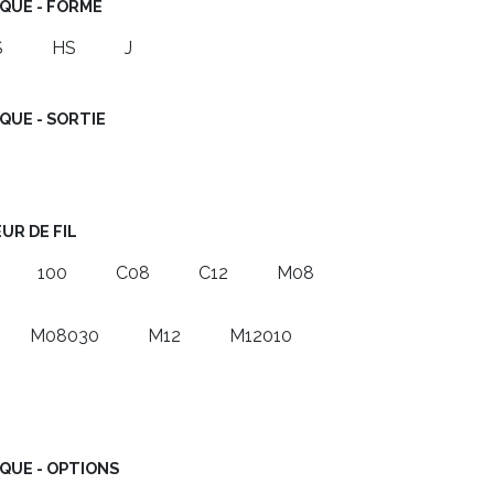
QUE - FORME
S
HS
J
QUE - SORTIE
UR DE FIL
100
C08
C12
M08
M08030
M12
M12010
QUE - OPTIONS