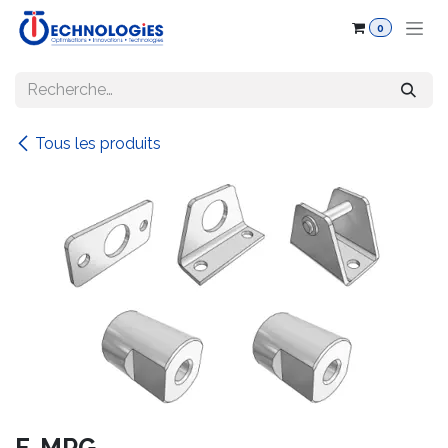
Se rendre au contenu
0
Tous les produits