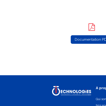
Documentation P
A pro
Qui so
Nos e