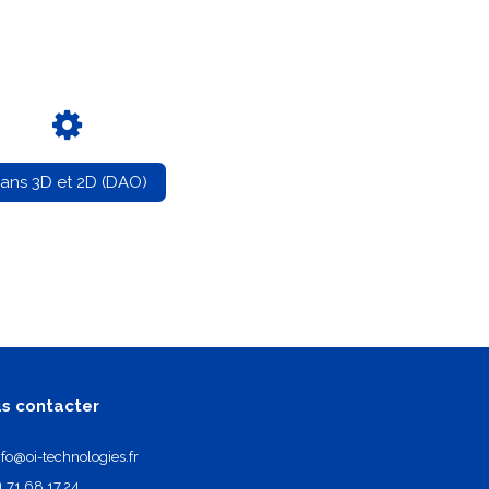
lans 3D et 2D (DAO)
s contacter
nfo@oi-technologies.fr
1.71.68.17.24