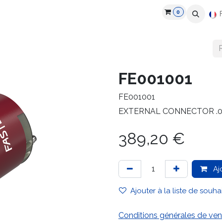
0
roduits
Industries
Partenaires
Recrutement
Ressources
FE001001
FE001001
EXTERNAL CONNECTOR .05
389,20
€
Aj
Ajouter à la liste de souha
Conditions générales de ven