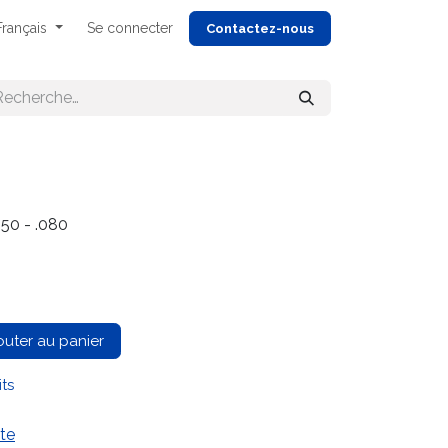
Français
Se connecter
Cont
actez-nous
0 - .080
outer au panier
its
te