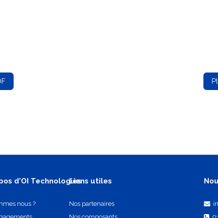
DF
P
pos d'OI Technologies
Liens utiles
Nou
mmes nous ?
Nos partenaires
i
ngagements
Nos composants
0