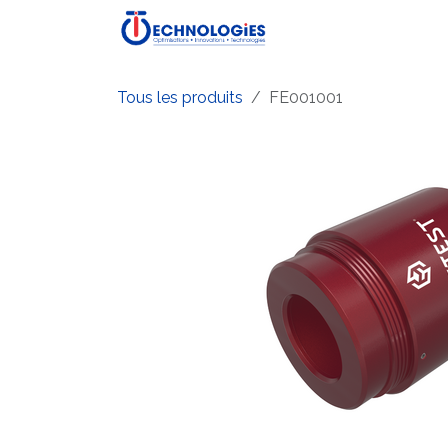
Se rendre au contenu
Accueil
Boutique
P
Tous les produits
FE001001