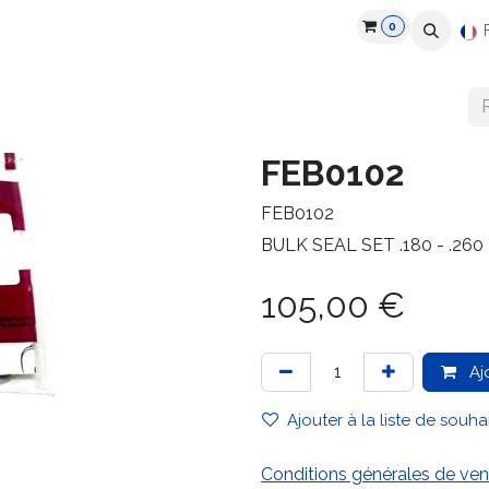
0
roduits
Industries
Partenaires
Recrutement
Ressources
FEB0102
FEB0102
BULK SEAL SET .180 - .260
105,00
€
Aj
Ajouter à la liste de souha
Conditions générales de ven