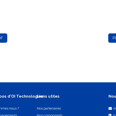
DF
P
pos d'OI Technologies
Liens utiles
Nou
mmes nous ?
Nos partenaires
i
ngagements
Nos composants
0