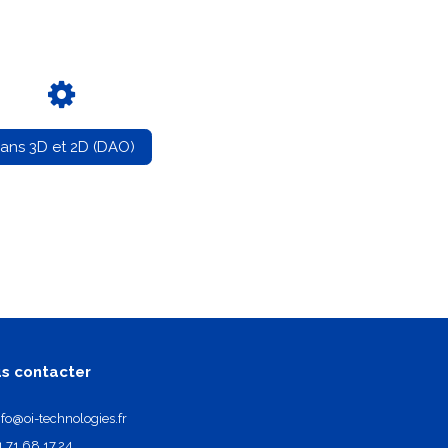
lans 3D et 2D (DAO)
s contacter
nfo@oi-technologies.fr
1.71.68.17.24