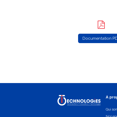
Documentation P
A pro
Qui so
Nos e