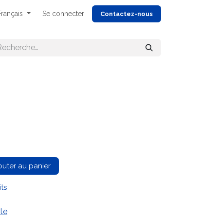
Français
Se connecter
Cont
actez-nous
outer au panier
its
te