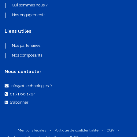
Qui sommes nous ?
Nos engagements
Liens utiles
Nos partenaires
Nos composants
Nous contacter
info@oi-technologies.fr
01.71.68.17.24
S'abonner
Mentions légales
•
Politique de confidentialité
•
CGV
•