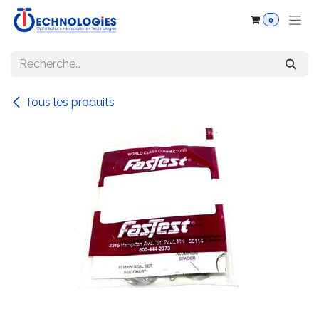
Se rendre au contenu
0
Tous les produits