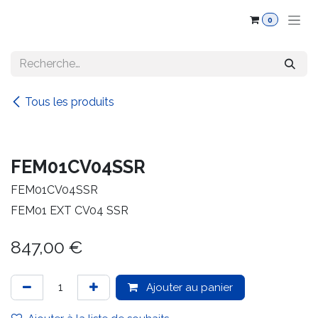
Se rendre au contenu
0
Tous les produits
FEM01CV04SSR
FEM01CV04SSR
FEM01 EXT CV04 SSR
847,00
€
Ajouter au panier