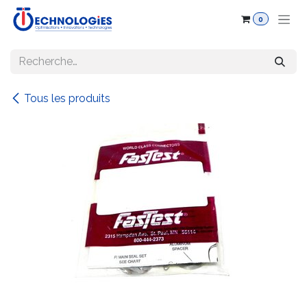
Se rendre au contenu
0
Tous les produits