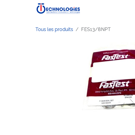
Se rendre au contenu
Accueil
Boutique
P
Tous les produits
FES13/8NPT