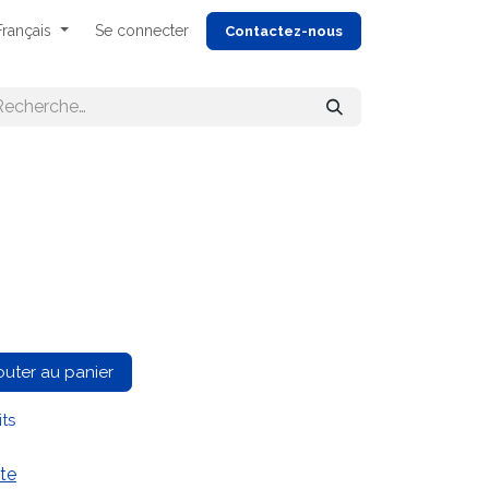
Français
Se connecter
Cont
actez-nous
outer au panier
its
te