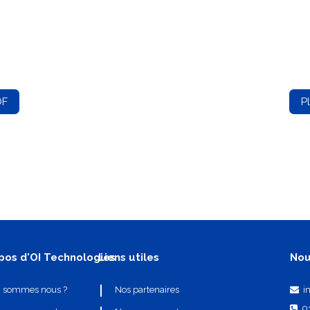
DF
P
pos d'OI Technologies
Liens utiles
Nou
i
i sommes nous ?
Nos partenaires
0