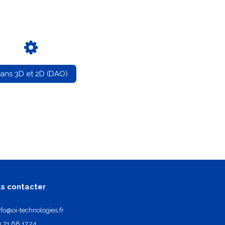
lans 3D et 2D (DAO)
s contacter
nfo@oi-technologies.fr
1.71.68.17.24