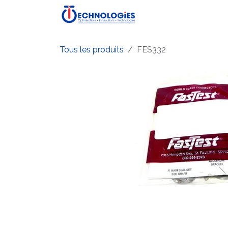
Se rendre au contenu
Accueil
Boutique
P
Tous les produits
FES332