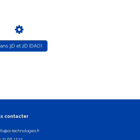
lans 3D et 2D (DAO)
s contacter
nfo@oi-technologies.fr
1.71.68.17.24