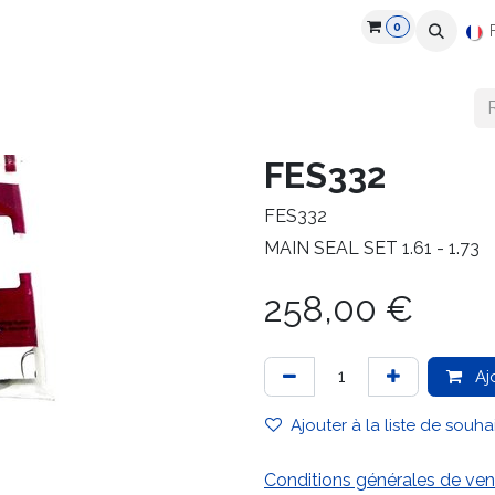
0
roduits
Industries
Partenaires
Recrutement
Ressources
FES332
FES332
MAIN SEAL SET 1.61 - 1.73
258,00
€
Aj
Ajouter à la liste de souha
Conditions générales de ven