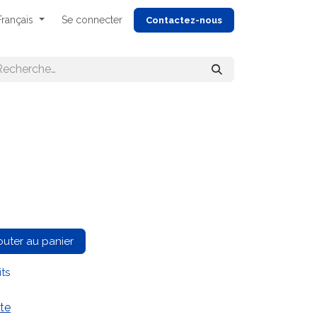
Français
Se connecter
Cont
actez-nous
outer au panier
its
te