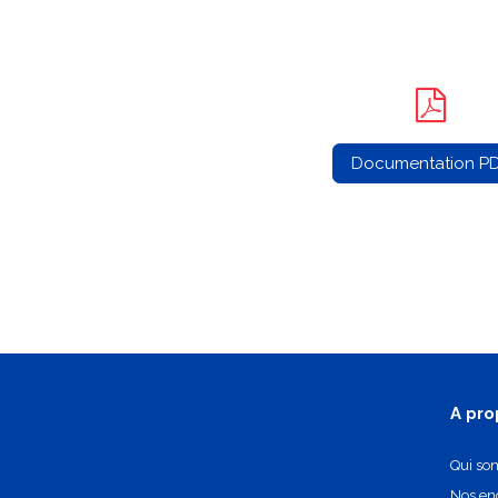
Documentation P
A pro
Qui so
Nos e