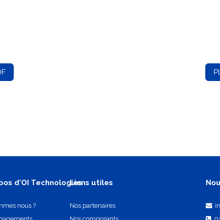
DF
P
pos d'OI Technologies
Liens utiles
Nou
mmes nous ?
Nos partenaires
i
ngagements
Nos composants
0