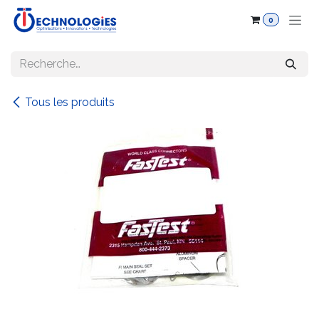
Se rendre au contenu
0
Tous les produits