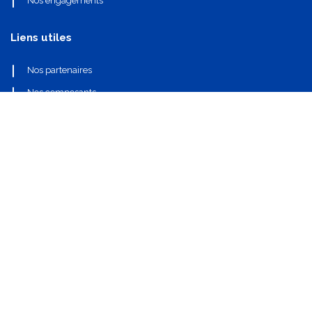
Nos engagements
Liens utiles
Nos partenaires
Nos composants
Nous contacter
info@oi-technologies.fr
01.71.68.17.24
S'abonner
Mentions légales
•
Politique de confidentialité
•
CGV
•
Réglementations et certifications
•
Politique de cookies
​Droits d'auteurs