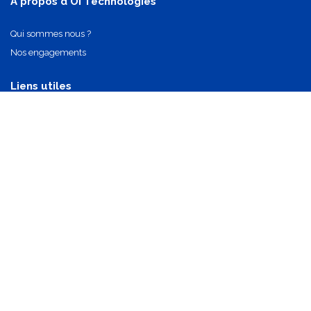
A propos d'OI Technologies
Qui sommes nous ?
Nos engagements
Liens utiles
Nos partenaires
Nos composants
Nous contacter
info@oi-technologies.fr
01.71.68.17.24
S'abonner
Mentions légales
•
Politique de confidentialité
•
CGV
•