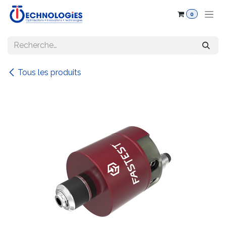
Se rendre au contenu
0
Tous les produits