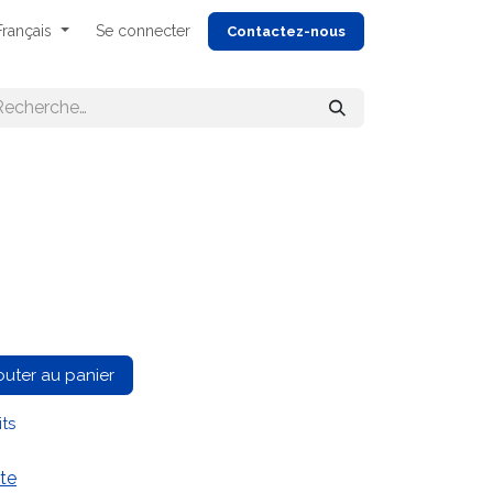
Français
Se connecter
Cont
actez-nous
outer au panier
its
te