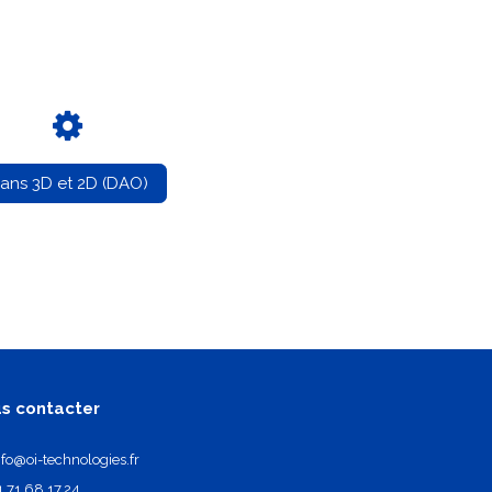
lans 3D et 2D (DAO)
s contacter
nfo@oi-technologies.fr
1.71.68.17.24