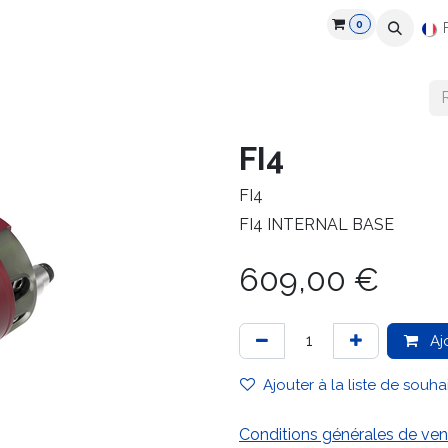
0
roduits
Industries
Partenaires
Recrutement
Ressources
FI4
FI4
FI4 INTERNAL BASE
609,00
€
Aj
Ajouter à la liste de souha
Conditions générales de ven