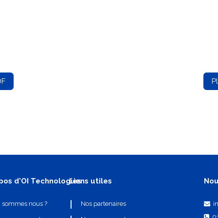
DF
P
pos d'OI Technologies
Liens utiles
Nou
i
i sommes nous ?
Nos partenaires
0