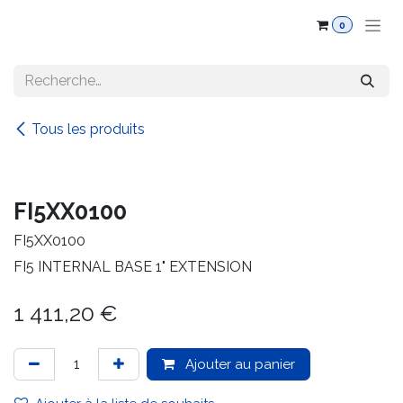
Se rendre au contenu
0
Tous les produits
FI5XX0100
FI5XX0100
FI5 INTERNAL BASE 1" EXTENSION
1 411,20
€
Ajouter au panier