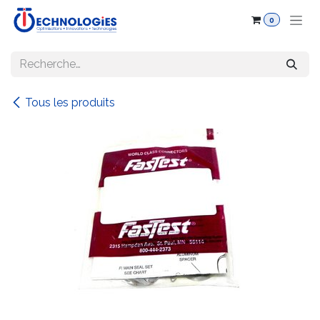
Se rendre au contenu
0
Tous les produits