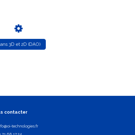
lans 3D et 2D (DAO)
s contacter
nfo@oi-technologies.fr
1.71.68.17.24