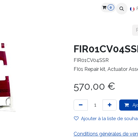
0
roduits
Industries
Partenaires
Recrutement
Ressources
FIR01CV04SS
FIR01CV04SSR
FI01 Repair kit, Actuator A
570,00
€
Aj
Ajouter à la liste de souha
Conditions générales de ven