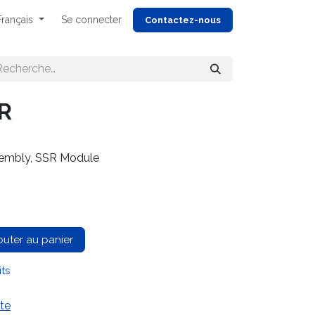
Français
Se connecter
Cont
actez-nous
R
ssembly, SSR Module
outer au panier
its
te