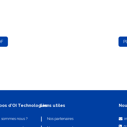
DF
P
pos d'OI Technologies
Liens utiles
Nou
i
i sommes nous ?
Nos partenaires
0