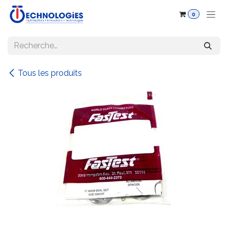
Se rendre au contenu
0
Tous les produits