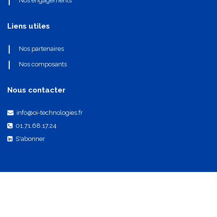
Nos engagements
Liens utiles
Nos partenaires
Nos composants
Nous contacter
info@oi-technologies.fr
01.71.68.17.24
S'abonner
Mentions légales
•
Politique de confidentialité
•
CGV
•
Réglementations et certifications
•
Politique de cookies
​Droits d'auteurs