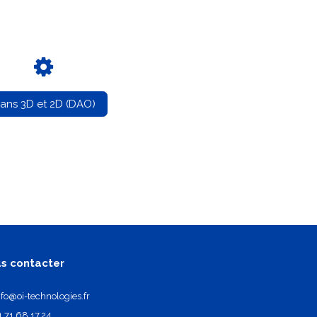
lans 3D et 2D (DAO)
s contacter
nfo@oi-technologies.fr
1.71.68.17.24