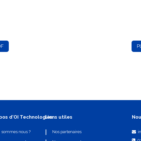
DF
P
pos d'OI Technologies
Liens utiles
Nou
i
i sommes nous ?
Nos partenaires
0