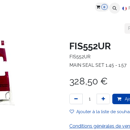
0
roduits
Industries
Partenaires
Recrutement
Ressources
FIS552UR
FIS552UR
MAIN SEAL SET 1.45 - 1.57
328,50
€
Aj
Ajouter à la liste de souha
Conditions générales de ven