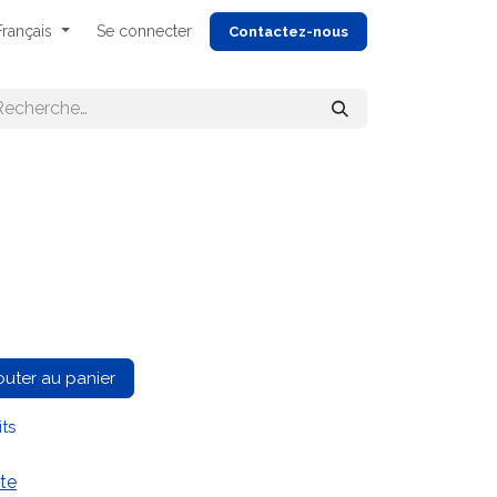
Français
Se connecter
Cont
actez-nous
outer au panier
its
te