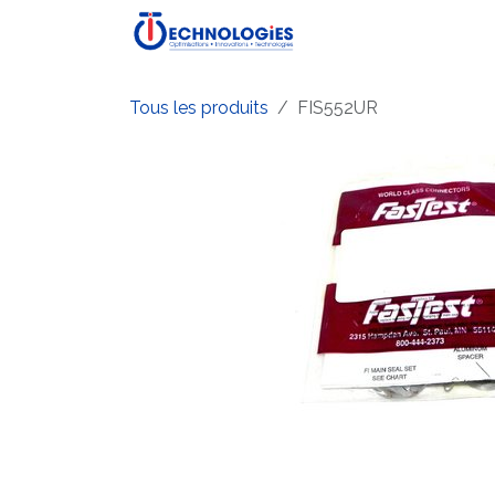
Se rendre au contenu
Accueil
Boutique
P
Tous les produits
FIS552UR