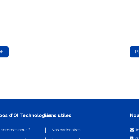
DF
P
pos d'OI Technologies
Liens utiles
Nou
i
i sommes nous ?
Nos partenaires
0