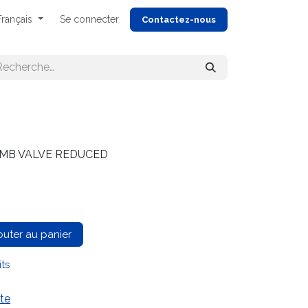
Français
Se connecter
Cont
actez-nous
UMB VALVE REDUCED
outer au panier
its
te