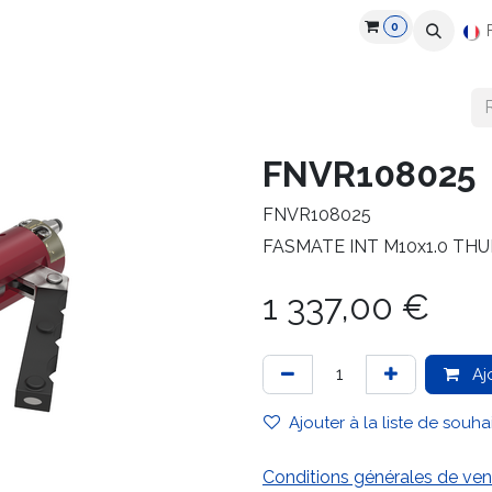
0
roduits
Industries
Partenaires
Recrutement
Ressources
FNVR108025
FNVR108025
FASMATE INT M10x1.0 TH
1 337,00
€
Aj
Ajouter à la liste de souha
Conditions générales de ven