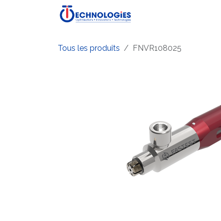
Se rendre au contenu
Accueil
Boutique
P
Tous les produits
FNVR108025