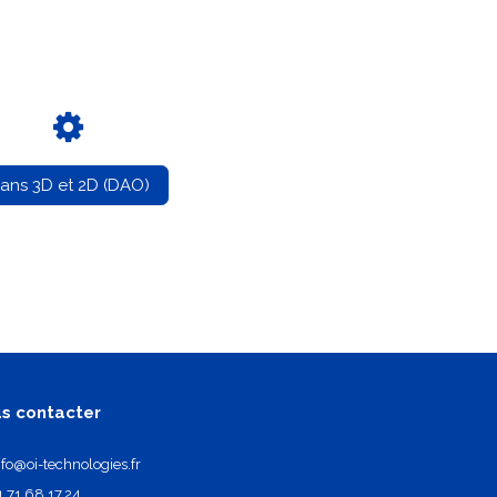
lans 3D et 2D (DAO)
s contacter
nfo@oi-technologies.fr
1.71.68.17.24