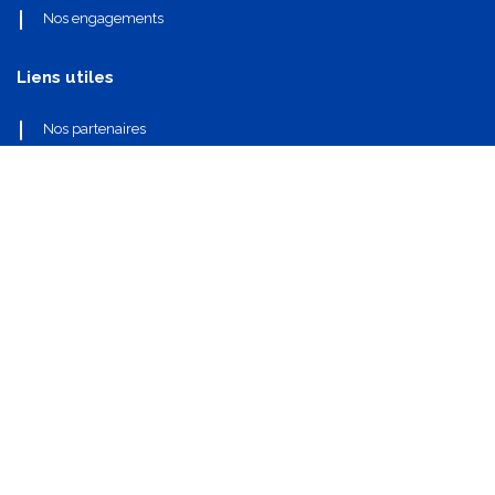
Nos engagements
Liens utiles
Nos partenaires
Nos composants
Nous contacter
info@oi-technologies.fr
01.71.68.17.24
S'abonner
Mentions légales
•
Politique de confidentialité
•
CGV
•
Réglementations et certifications
•
Politique de cookies
​Droits d'auteurs