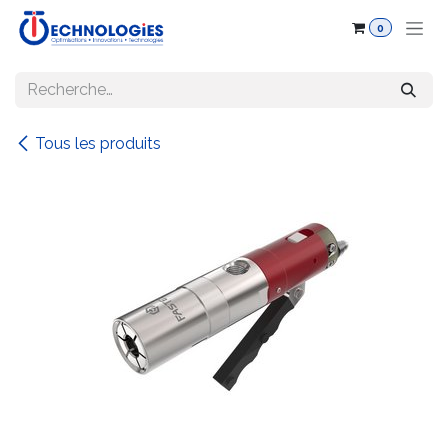
Se rendre au contenu
0
Tous les produits