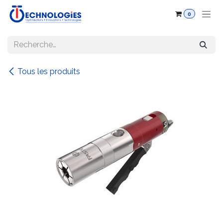
Se rendre au contenu
0
Tous les produits