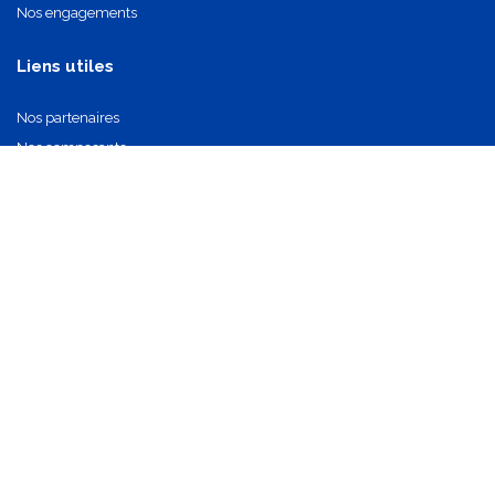
Nos engagements
Liens utiles
Nos partenaires
Nos composants
Nous contacter
info@oi-technologies.fr
01.71.68.17.24
S'abonner
Mentions légales
•
Politique de confidentialité
•
CGV
•
Réglementations et certifications
•
Politique de cookies
​Droits d'auteurs
©
OI Technologies