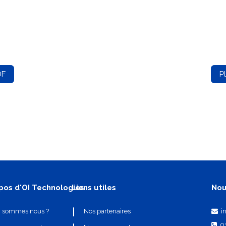
DF
P
pos d'OI Technologies
Liens utiles
Nou
i
i sommes nous ?
Nos partenaires
0