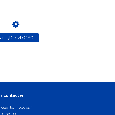
lans 3D et 2D (DAO)
s contacter
nfo@oi-technologies.fr
1.71.68.17.24