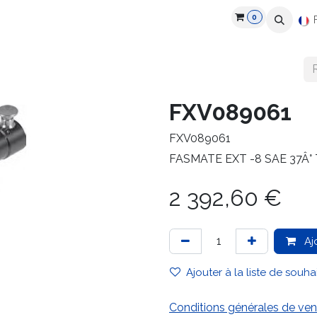
0
roduits
Industries
Partenaires
Recrutement
Ressources
FXV089061
FXV089061
FASMATE EXT -8 SAE 37Â°
2 392,60
€
Aj
Ajouter à la liste de souha
Conditions générales de ven