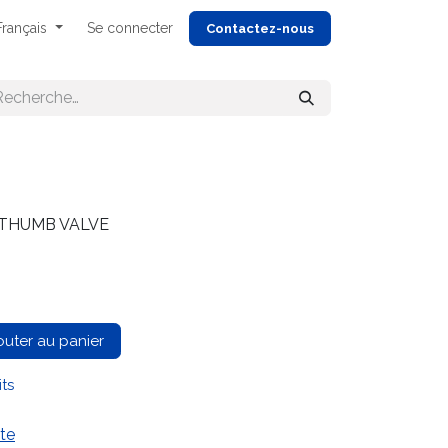
Français
Se connecter
Cont
actez-nous
 THUMB VALVE
outer au panier
its
te