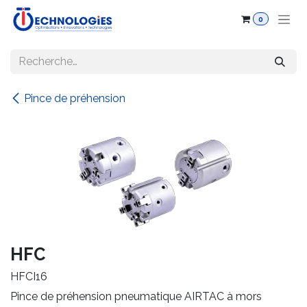
Se rendre au contenu
0
Pince de préhension
HFC
HFCI16
Pince de préhension pneumatique AIRTAC à mors