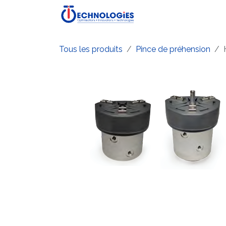
Se rendre au contenu
Accueil
Boutique
P
Tous les produits
Pince de préhension