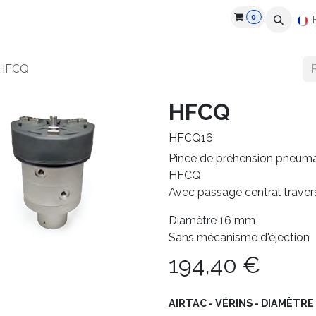
0
roduits
Industries
Partenaires
Recrutement
Ressources
HFCQ
HFCQ
HFCQ16
Pince de préhension pneuma
HFCQ
Avec passage central traver
Diamètre 16 mm
Sans mécanisme d'éjection
194,40
€
AIRTAC - VÉRINS - DIAMÈTRE