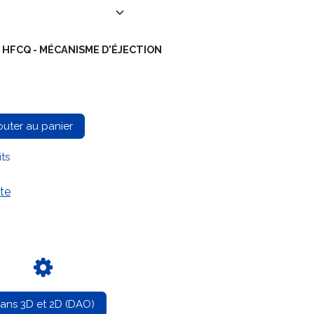
E HFCQ - MÉCANISME D'ÉJECTION
outer au panier
its
te
lans 3D et 2D (DAO)