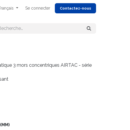
Français
Se connecter
Cont
actez-nous
tique 3 mors concentriques AIRTAC - série
sant
 (MM)