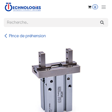
Se rendre au contenu
0
Pince de préhension