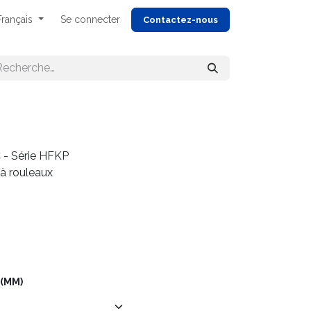
Français
Se connecter
Cont
actez-nous
 - Série HFKP
 à rouleaux
 (MM)