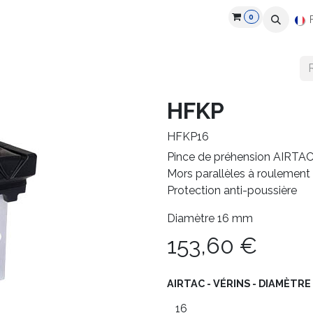
0
roduits
Industries
Partenaires
Recrutement
Ressources
HFKP
HFKP16
Pince de préhension AIRTAC
Mors parallèles à roulement
Protection anti-poussière
Diamètre 16 mm
153,60
€
AIRTAC - VÉRINS - DIAMÈTRE