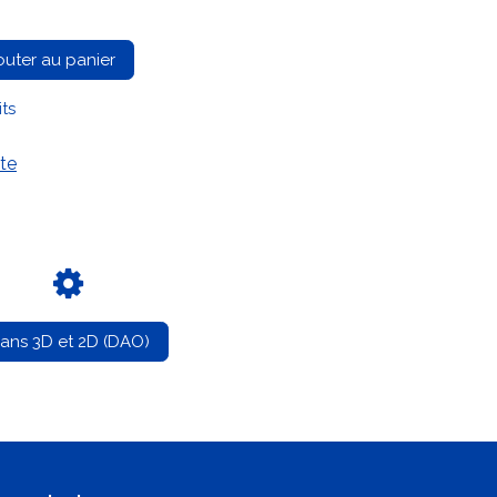
outer au panier
its
te
lans 3D et 2D (DAO)