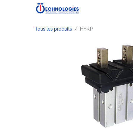
Se rendre au contenu
Accueil
Boutique
P
Tous les produits
HFKP