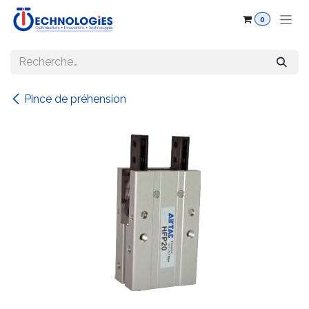
Se rendre au contenu
0
Pince de préhension