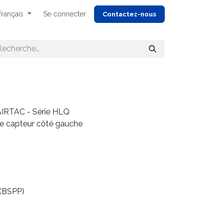
Français
Se connecter
Cont
actez-nous
AIRTAC - Série HLQ
de capteur côté gauche
 (BSPP)