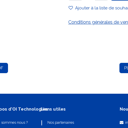
Ajouter à la liste de souha
Conditions générales de ven
DF
P
pos d'OI Technologies
Liens utiles
Nou
i
i sommes nous ?
Nos partenaires