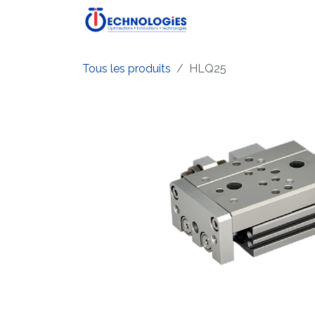
Se rendre au contenu
Accueil
Boutique
P
Tous les produits
HLQ25