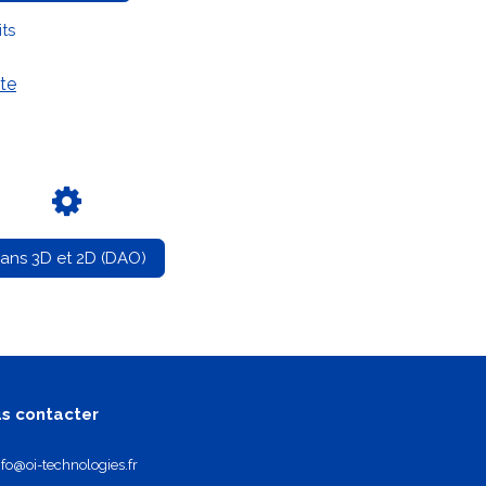
its
te
lans 3D et 2D (DAO)
s contacter
nfo@oi-technologies.fr