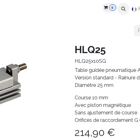
0
roduits
Industries
Partenaires
Recrutement
Ressources
HLQ25
HLQ25x10SG
Table guidée pneumatique 
Version standard - Rainure 
Diamètre 25 mm
Course 10 mm
Avec piston magnétique
Sans ajustement de course
Orifices de raccordement G
214,90
€