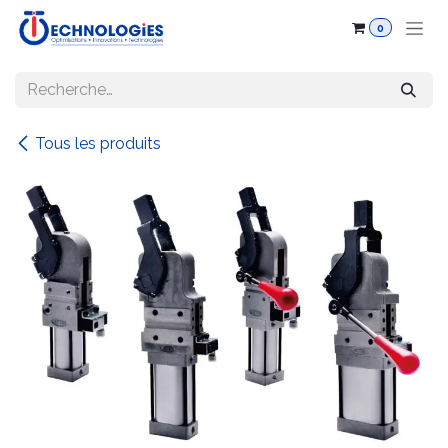
Se rendre au contenu
0
Tous les produits