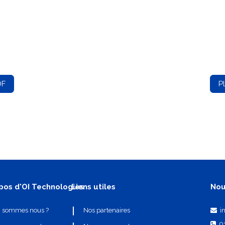
DF
P
pos d'OI Technologies
Liens utiles
Nou
i
i sommes nous ?
Nos partenaires
0