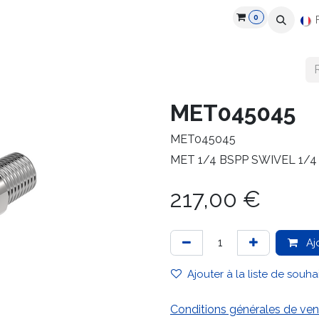
0
roduits
Industries
Partenaires
Recrutement
Ressources
MET045045
MET045045
MET 1/4 BSPP SWIVEL 1/
217,00
€
Aj
Ajouter à la liste de souha
Conditions générales de ven