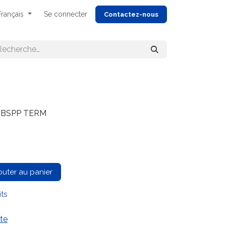
Français
Se connecter
Cont
actez-nous
4 BSPP TERM
outer au panier
its
te