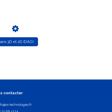
lans 3D et 2D (DAO)
s contacter
nfo@oi-technologies.fr
1.71.68.17.24