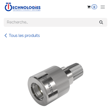
Se rendre au contenu
0
Tous les produits