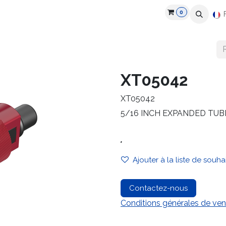
0
roduits
Industries
Partenaires
Recrutement
Ressources
XT05042
XT05042
5/16 INCH EXPANDED TU
.
Ajouter à la liste de souha
Contactez-nous
Conditions générales de ven