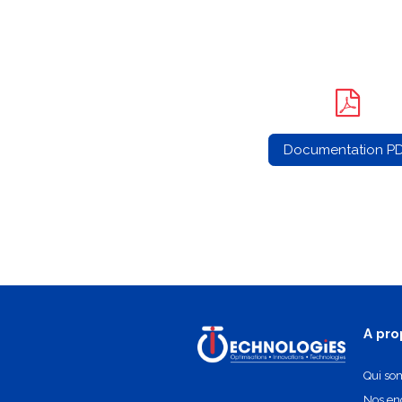
Documentation P
A pro
Qui so
Nos e