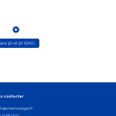
lans 3D et 2D (DAO)
s contacter
nfo@oi-technologies.fr
1.71.68.17.24