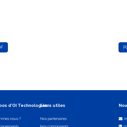
DF
P
pos d'OI Technologies
Liens utiles
Nou
mmes nous ?
Nos partenaires
i
ngagements
Nos composants
0