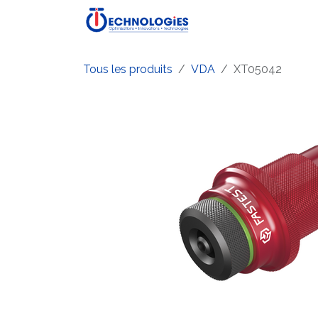
Se rendre au contenu
Accueil
Boutique
P
Tous les produits
VDA
XT05042