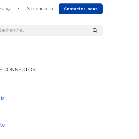
Français
Se connecter
Cont
actez-nous
BE CONNECTOR
its
te