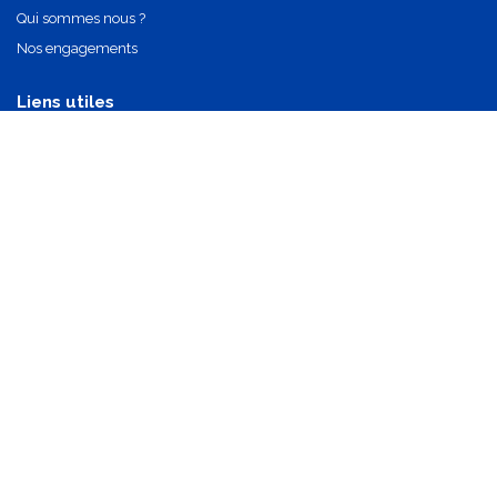
Qui sommes nous ?
Nos engagements
Liens utiles
Nos partenaires
Nos composants
Nous contacter
info@oi-technologies.fr
01.71.68.17.24
S'abonner
Mentions légales
•
Politique de confidentialité
•
CGV
•
Réglementations et certifications
•
Politique de cookies