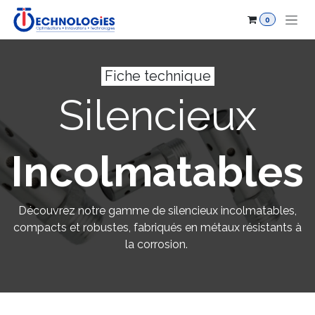
Se rendre au contenu
0
Fiche technique
Silencieux
Incolmatables
Découvrez notre gamme de silencieux incolmatables,
compacts et robustes, fabriqués en métaux résistants à
la corrosion.