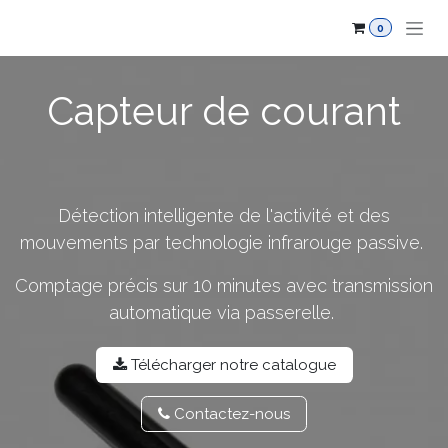
Se rendre au contenu
0
Capteur de courant
Détection intelligente de l'activité et des
mouvements par technologie infrarouge passive.
Comptage précis sur 10 minutes avec transmission
automatique via passerelle.
Télécharger notre catalo​​gue
Contactez-​​nou​​s