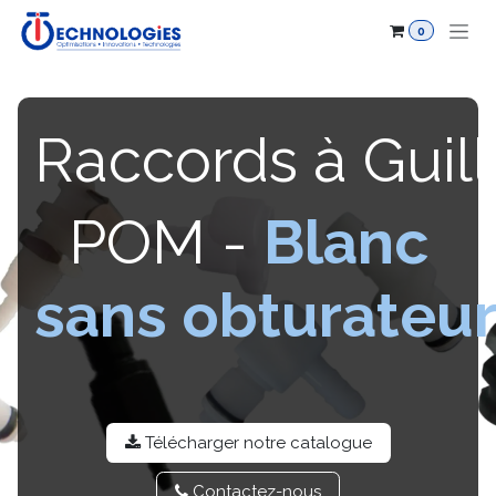
Se rendre au contenu
0
Raccords à Guill
POM -
Blanc
sans obturateu
Télécharger notre catalo​​gue
Contactez-​​nou​​s