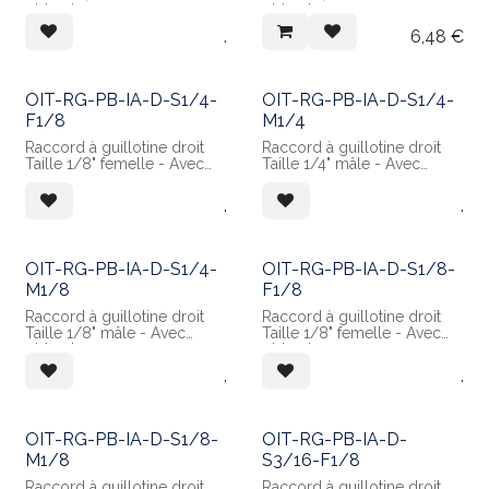
obturateur
obturateur
Raccordement mâle 3/8
Raccordement sapin pour
.
6,48
€
NPT
tube 1/4" Ext
Matières :
Matières :
- Corps en POM Blanc
- Corps en POM Blanc
- Guillotine en Inox 304
- Guillotine en Inox 304
OIT-RG-PB-IA-D-S1/4-
OIT-RG-PB-IA-D-S1/4-
F1/8
M1/4
Raccord à guillotine droit
Raccord à guillotine droit
Taille 1/8" femelle - Avec
Taille 1/4" mâle - Avec
obturateur
obturateur
Raccordement sapin pour
Raccordement sapin pour
.
.
tube 1/4" Ext
tube 1/4" Ext
Matières :
Matières :
- Corps en POM Blanc
- Corps en POM Blanc
- Guillotine en Inox 304
OIT-RG-PB-IA-D-S1/4-
OIT-RG-PB-IA-D-S1/8-
M1/8
F1/8
Raccord à guillotine droit
Raccord à guillotine droit
Taille 1/8" mâle - Avec
Taille 1/8" femelle - Avec
obturateur
obturateur
Raccordement sapin pour
Raccordement sapin pour
.
.
tube 1/4" Ext
tube 1/8" Ext
Matières :
Matières :
- Corps en POM Blanc
- Corps en POM Blanc
- Guillotine en Inox 304
OIT-RG-PB-IA-D-S1/8-
OIT-RG-PB-IA-D-
M1/8
S3/16-F1/8
Raccord à guillotine droit
Raccord à guillotine droit