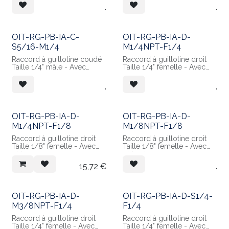
Raccordement sapin pour
Raccordement sapin pour
.
.
tube 1/4" Ext
tube 3/8" Ext
Matières :
Matières :
- Corps en POM Blanc
- Corps en POM Blanc
OIT-RG-PB-IA-C-
OIT-RG-PB-IA-D-
S5/16-M1/4
M1/4NPT-F1/4
Raccord à guillotine coudé
Raccord à guillotine droit
Taille 1/4" mâle - Avec
Taille 1/4" femelle - Avec
obturateur
obturateur
Raccordement sapin pour
Raccordement mâle 1/4
.
.
tube 5/16" Ext
NPT
Matières :
Matières :
- Corps en POM Blanc
- Corps en POM Blanc
- Guillotine en Inox 304
OIT-RG-PB-IA-D-
OIT-RG-PB-IA-D-
M1/4NPT-F1/8
M1/8NPT-F1/8
Raccord à guillotine droit
Raccord à guillotine droit
Taille 1/8" femelle - Avec
Taille 1/8" femelle - Avec
obturateur
obturateur
Raccordement mâle 1/4
Raccordement mâle 1/8
15,72
€
.
NPT
NPT
Matières :
Matières :
- Corps en POM Blanc
- Corps en POM Blanc
- Guillotine en Inox 304
- Guillotine en Inox 304
OIT-RG-PB-IA-D-
OIT-RG-PB-IA-D-S1/4-
M3/8NPT-F1/4
F1/4
Raccord à guillotine droit
Raccord à guillotine droit
Taille 1/4" femelle - Avec
Taille 1/4" femelle - Avec