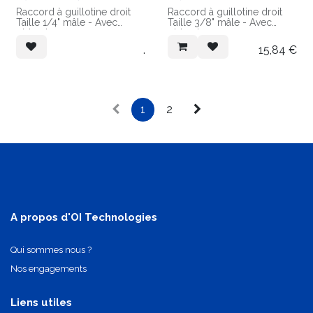
Raccord à guillotine droit
Raccord à guillotine droit
Taille 1/4" mâle - Avec
Taille 3/8" mâle - Avec
obturateur
obturateur
Raccordement sapin pour
Raccordement instantané
.
15,84
€
tube 5/16" Ext
pour tube 1/4" Ext
Matières :
Matières :
- Corps en POM Blanc
- Corps en POM Blanc
1
2
A propos d'OI Technologies
Qui sommes nous ?
Nos engagements
Liens utiles