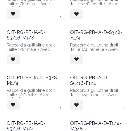
Taille 1/8" mâle - Avec
Taille 1/8" femelle - Avec
obturateur
obturateur
Raccordement sapin pour
Raccordement sapin pour
.
.
tube 1/8" Ext
tube 3/16" Ext
Matières :
Matières :
- Corps en POM Blanc
- Corps en POM Blanc
- Guillotine en Inox 304
OIT-RG-PB-IA-D-
OIT-RG-PB-IA-D-S3/8-
S3/16-M1/8
F1/4
Raccord à guillotine droit
Raccord à guillotine droit
Taille 1/8" mâle - Avec
Taille 1/4" femelle - Avec
obturateur
obturateur
Raccordement sapin pour
Raccordement sapin pour
.
.
tube 3/16" Ext
tube 3/8" Ext
Matières :
Matières :
- Corps en POM Blanc
- Corps en POM Blanc
- Guillotine en Inox 304
OIT-RG-PB-IA-D-S3/8-
OIT-RG-PB-IA-D-
M1/4
S5/16-F1/4
Raccord à guillotine droit
Raccord à guillotine droit
Taille 1/4" mâle - Avec
Taille 1/4" femelle - Avec
obturateur
obturateur
Raccordement sapin pour
Raccordement sapin pour
.
.
tube 3/8" Ext
tube 5/16" Ext
Matières :
Matières :
- Corps en POM Blanc
- Corps en POM Blanc
- Guillotine en Inox 304
OIT-RG-PB-IA-D-
OIT-RG-PB-IA-D-T1/4-
S5/16-M1/4
M3/8