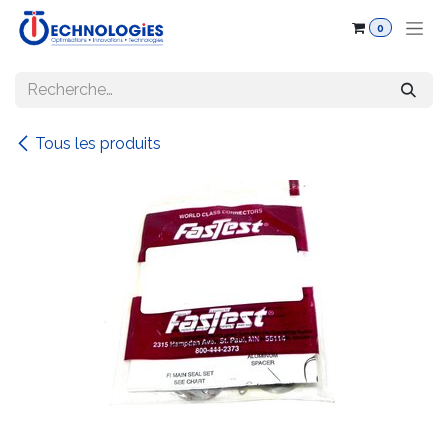
Se rendre au contenu
0
Tous les produits