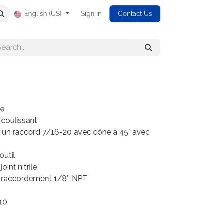
English (US)
Sign in
Contact Us
re
coulissant
 un raccord 7/16-20 avec cône à 45° avec
outil
oint nitrile
de raccordement 1/8’’ NPT
10