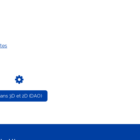
tes
lans 3D et 2D (DAO)