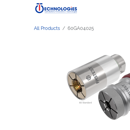
Skip to Content
Home
Shop
Produ
All Products
60GA04025