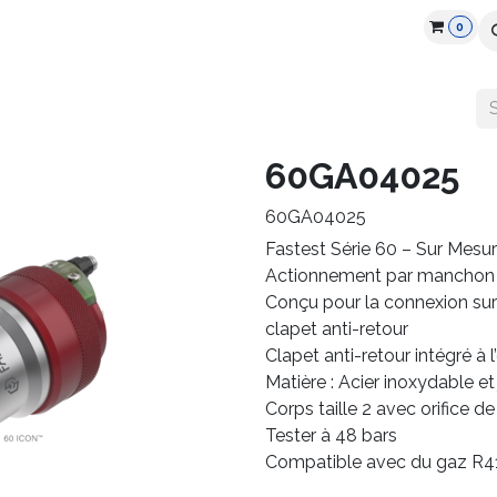
0
cts
Industry
Partners
Jobs
Resources
60GA04025
60GA04025
Fastest Série 60 – Sur Mesu
Actionnement par manchon 
Conçu pour la connexion sur
clapet anti-retour
Clapet anti-retour intégré à l’
Matière : Acier inoxydable et j
Corps taille 2 avec orifice 
Tester à 48 bars
Compatible avec du gaz R4