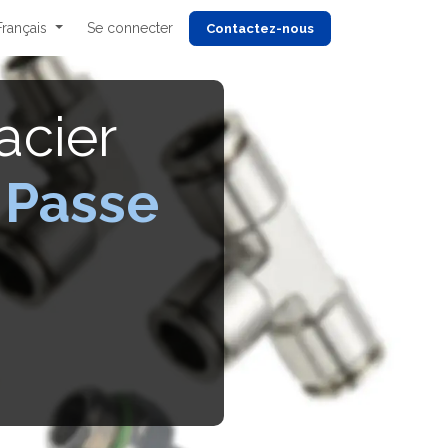
Français
Se connecter
Cont
actez-nous
acier
 Passe