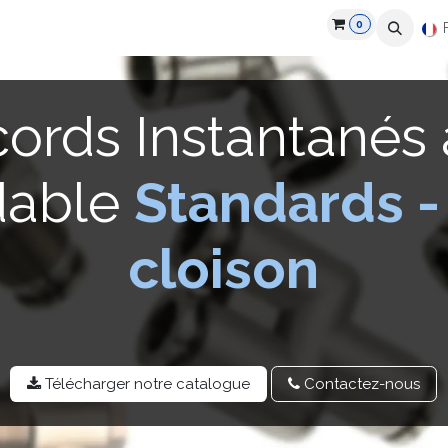
0
roduits
Industries
Partenaires
Recrutement
Ressources
ords Instantanés 
dable
Standards
-
cloison
Télécharger notre catalo​​gue
Contactez-​​nou​​s