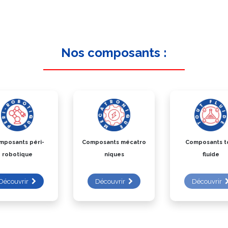
Nos composants :
mposants péri-
Composants mécatro
Composants t
robotique
niques
fluide
Découvrir
Découvrir
Découvrir