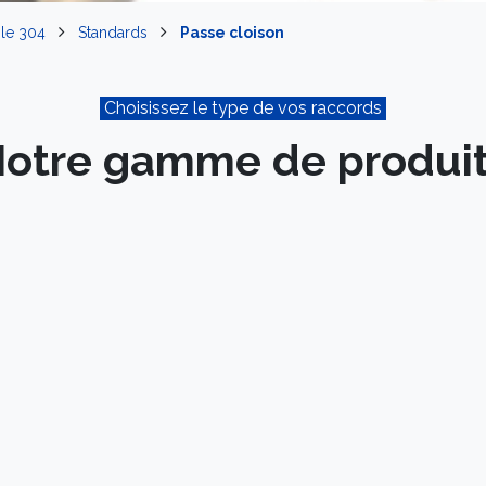
ble 304
Standards
Passe cloison
Choisissez le type de vos raccords
otre gamme de produi