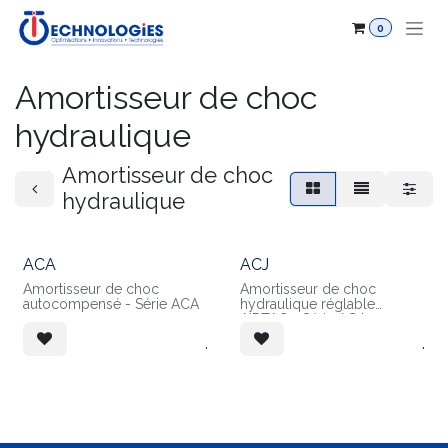
Se rendre au contenu
0
Amortisseur de choc
hydraulique
Amortisseur de choc
hydraulique
ACA
ACJ
Amortisseur de choc
Amortisseur de choc
autocompensé - Série ACA
hydraulique réglable
AIRTAC - Série ACJ
.
.