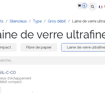
0
roduits
Industries
Partenaires
Recrutement
Ressources
ts
Silencieux
Type
Gros débit
Laine de verre ultra
ine de verre ultrafin
mpact
Fibre de papier
Laine de verre ultrafin
SIL-C-CO
cieux d'échappement
débit compact
 en laine de verre
ine
.