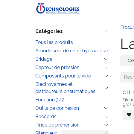
Se rendre au contenu
Accueil
Boutique
P
Produi
Catégories
La
Tous les produits
Amortisseur de choc hydraulique
Bridage
Co
Capteur de pression
Composants pour le vide
Electrovannes et
distributeurs pneumatiques
OIT-
Fonction 3/2
Silen
gros 
Outils de connexion
Filtre
ultraf
Raccords
Pince de préhension
Silencieux