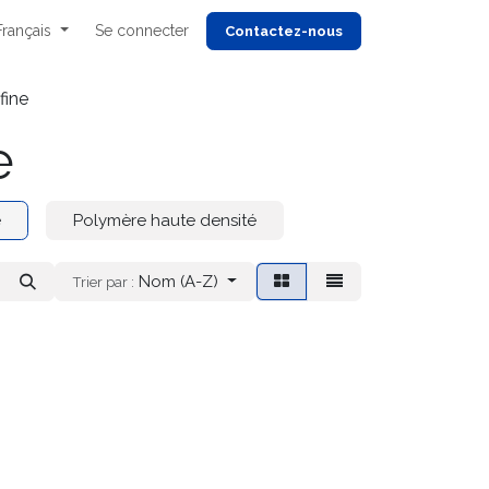
Français
Se connecter
Cont
actez-nous
fine
e
e
Polymère haute densité
Nom (A-Z)
Trier par :