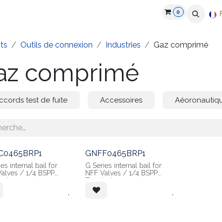
0
roduits
Industries
Partenaires
Recrutement
Ressources
ts
Outils de connexion
Industries
Gaz comprimé
az comprimé
ccords test de fuite
Accessoires
Aéoronautiq
C0465BRP1
GNFF0465BRP1
es internal bail for
G Series internal bail for
alves / 1/4 BSPP
NFF Valves / 1/4 BSPP
naison
Terminaison
nal Connections tool
Internal Connections tool
.
.
rgon, Helium, Azote
for Oxygen