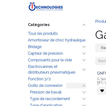
Se rendre au contenu
Accueil
Boutique
P
Produi
Catégories
G
Tous les produits
Amortisseur de choc hydraulique
Bridage
Ra
Capteur de pression
Composants pour le vide
Electrovannes et
distributeurs pneumatiques
GNF
Fonction 3/2
G Seri
NFC V
Outils de connexion
Termi
Inter
Pression de travail
for A
Type de raccordement
Type d'application