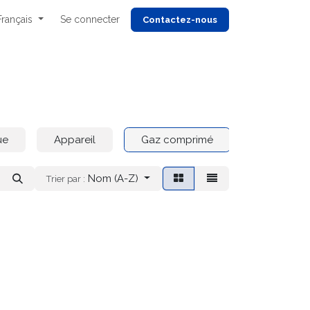
Français
Se connecter
Cont
actez-nous
ue
Appareil
Gaz comprimé
Coremax
Nom (A-Z)
Trier par :