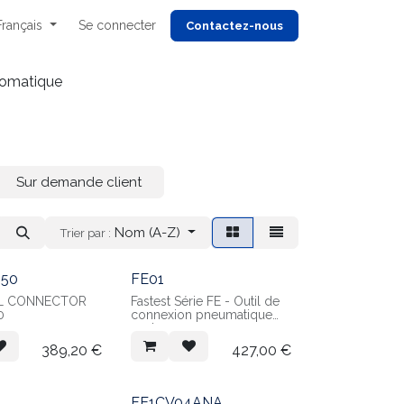
Français
Se connecter
Cont
actez-nous
omatique
Sur demande client
Nom (A-Z)
Trier par :
050
FE01
L CONNECTOR
Fastest Série FE - Outil de
0
connexion pneumatique
seul
Joint principal vendu
389,20
€
427,00
€
séparément
Joints compatible
permettant l'étanchéité sur
des diamètres de 38 à 50
FE1CV04ANA