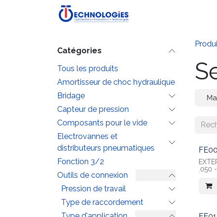
Se rendre au contenu
Accueil
Boutique
P
Produi
Catégories
S
Tous les produits
Amortisseur de choc hydraulique
Bridage
Ma
Capteur de pression
Composants pour le vide
Electrovannes et
distributeurs pneumatiques
FE00
Fonction 3/2
EXTE
.050 
Outils de connexion
Pression de travail
Type de raccordement
Type d'application
FE0