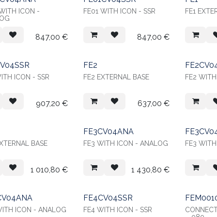
WITH ICON -
FE01 WITH ICON - SSR
FE1 EXTE
LOG
847,00
€
847,00
€
CV04SSR
FE2
FE2CV0
FE1 WITH ICON - SSR
FE2 EXTERNAL BASE
FE2 WITH
907,20
€
637,00
€
FE3CV04ANA
FE3CV0
EXTERNAL BASE
FE3 WITH ICON - ANALOG
FE3 WITH
1 010,80
€
1 430,80
€
CV04ANA
FE4CV04SSR
FEM001
WITH ICON - ANALOG
FE4 WITH ICON - SSR
CONNECTO
- .080