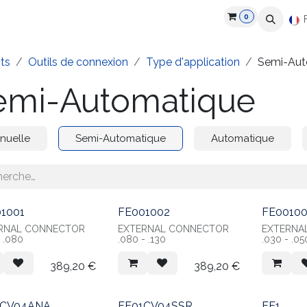
0
roduits
Industries
Partenaires
Recrutement
Ressources
ts
Outils de connexion
Type d'application
Semi-Aut
emi-Automatique
nuelle
Semi-Automatique
Automatique
1001
FE001002
FE0010
RNAL CONNECTOR
EXTERNAL CONNECTOR
EXTERNA
- .080
.080 - .130
.030 - .05
389,20
€
389,20
€
1CV04ANA
FE01CV04SSR
FE1