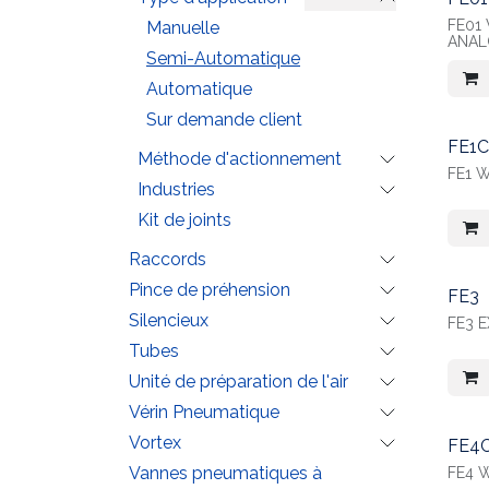
FE01 
Manuelle
ANA
Semi-Automatique
Automatique
Sur demande client
FE1
Méthode d'actionnement
Industries
Kit de joints
Raccords
Pince de préhension
FE3
Silencieux
FE3 
Tubes
Unité de préparation de l'air
Vérin Pneumatique
Vortex
FE4
Vannes pneumatiques à
FE4 