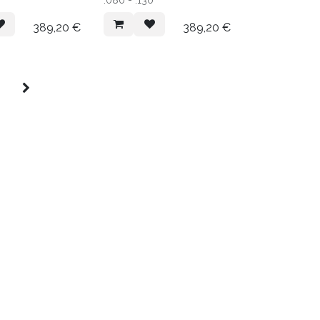
389,20
€
389,20
€
5