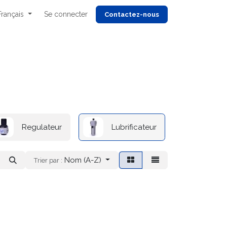
Français
Se connecter
Cont
actez-nous
Regulateur
Lubrificateur
Acces
Nom (A-Z)
Trier par :