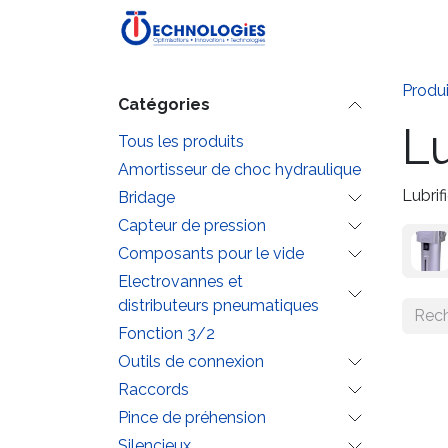
Se rendre au contenu
Accueil
Boutique
P
Produi
Catégories
Lu
Tous les produits
Amortisseur de choc hydraulique
Lubrif
Bridage
Capteur de pression
Composants pour le vide
Electrovannes et
distributeurs pneumatiques
Fonction 3/2
Outils de connexion
Raccords
Pince de préhension
Silencieux