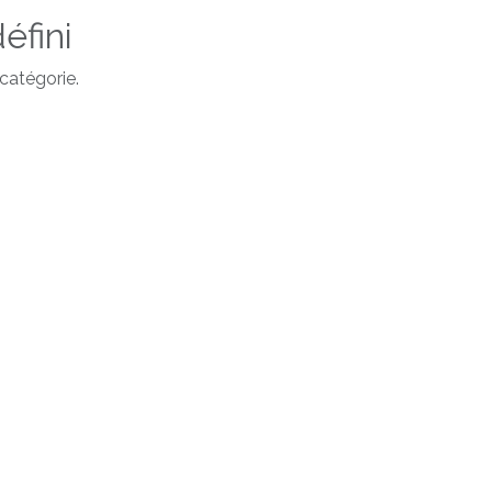
éfini
catégorie.