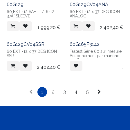
60G129
60G129CV04ANA
60 EXT -12 SAE 1 1/16-12
60 EXT -12 x 37 DEG ICON
37Â° SLEEVE
ANALOG
1 999,20
€
2 402,40
€
60G129CV04SSR
60G165P3142
60 EXT -12 x 37 DEG ICON
Fastest Série 60 sur mesure
SSR
Actionnement par manchon
coulissant
Conçeption pour la
2 402,40
€
.
connexion sur un raccord
G1'' ISO 228 Mâle.
pression jusqu'à 9 bar
Matière : Acier inoxydable,
Aluminium Anodisé et joint
Nitrile / Néoprène
1
2
3
4
5
Raccordement d'entrée
G3/4''