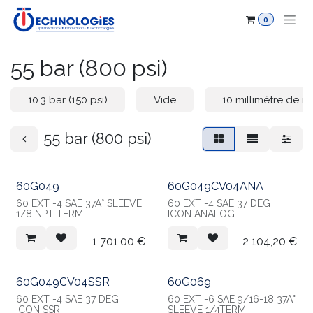
Se rendre au contenu
0
55 bar (800 psi)
10.3 bar (150 psi)
Vide
10 millimètre de m
55 bar (800 psi)
60G049
60G049CV04ANA
60 EXT -4 SAE 37Â° SLEEVE
60 EXT -4 SAE 37 DEG
1/8 NPT TERM
ICON ANALOG
1 701,00
€
2 104,20
€
60G049CV04SSR
60G069
60 EXT -4 SAE 37 DEG
60 EXT -6 SAE 9/16-18 37Â°
ICON SSR
SLEEVE 1/4TERM